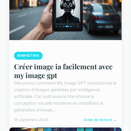
MARKETING
Créer image ia facilement avec
my image gpt
Découvrez comment My Image GPT révolutionne la
création d'images générées par intelligence
artificielle. Cet outil avancé transforme la
conception visuelle moderne en simplifiant la
génération d'image...
16 septembre 2024
4 min de lecture →