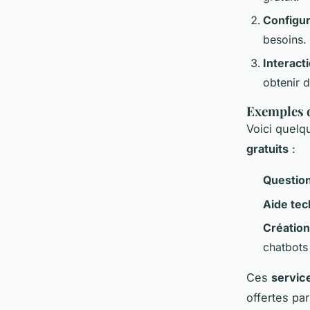
Configur
besoins.
Interact
obtenir 
Exemples d
Voici quelq
gratuits
:
Questio
Aide tec
Création
chatbots 
Ces
service
offertes par