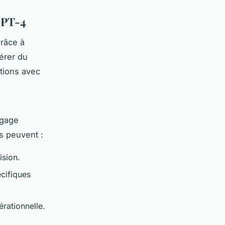
GPT-4
grâce à
érer du
stions avec
ngage
s peuvent :
ision.
cifiques
érationnelle.