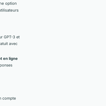
ne option
tilisateurs
ur GPT-3 et
atuit avec
t en ligne
réponses
un compte