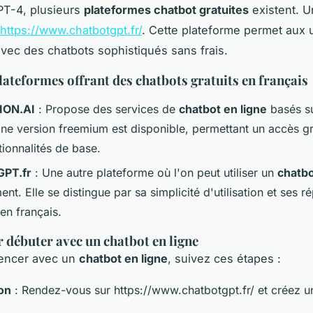
PT-4, plusieurs
plateformes chatbot gratuites
existent. U
https://www.chatbotgpt.fr/
. Cette plateforme permet aux u
 avec des chatbots sophistiqués sans frais.
plateformes offrant des chatbots gratuits en français
ION.AI
: Propose des services de
chatbot en ligne
basés s
ne version freemium est disponible, permettant un accès gr
tionnalités de base.
GPT.fr
: Une autre plateforme où l'on peut utiliser un
chatbo
ent. Elle se distingue par sa simplicité d'utilisation et ses 
en français.
 débuter avec un chatbot en ligne
encer avec un
chatbot en ligne
, suivez ces étapes :
ion
: Rendez-vous sur https://www.chatbotgpt.fr/ et créez 