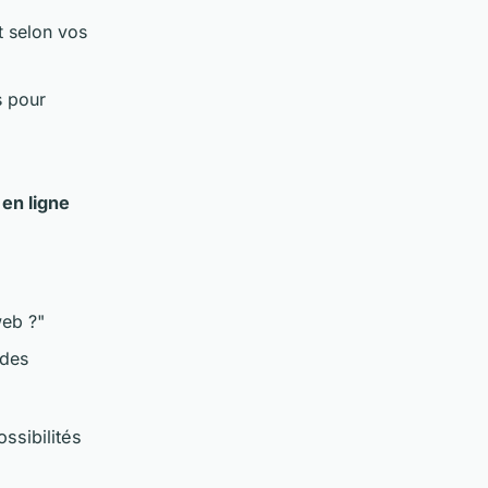
t selon vos
s pour
en ligne
web ?"
 des
ssibilités