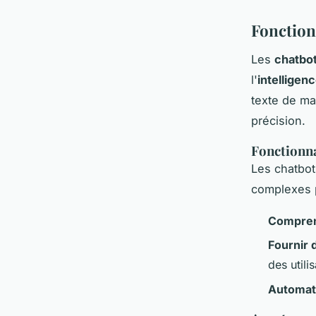
Fonction
Les
chatbo
l'
intelligenc
texte de ma
précision.
Fonctionna
Les chatbot
complexes p
Compren
Fournir 
des utili
Automati