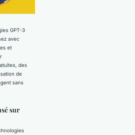
ogies GPT-3
sez avec
les et
r
atuites, des
isation de
ligent sans
asé sur
echnologies