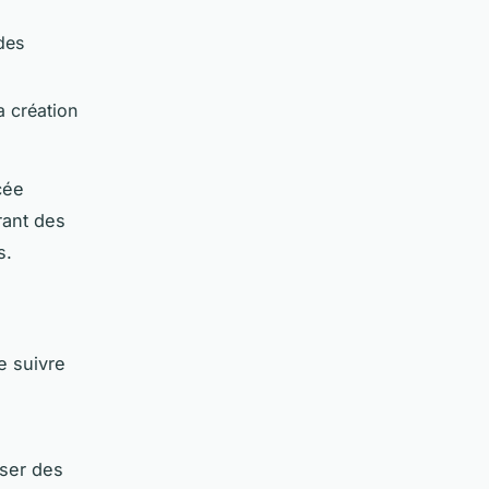
des
a création
cée
frant des
s.
de suivre
oser des