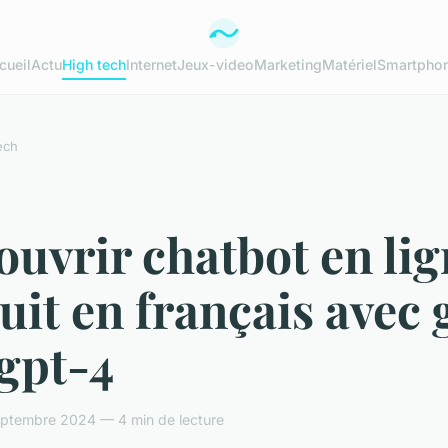
cueil
Actu
High tech
Internet
Jeux-video
Marketing
Matériel
Smartpho
ech
uvrir chatbot en lig
uit en français avec 
 gpt-4
eptembre 2024 — 4 min de lecture