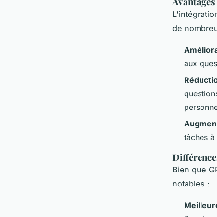
Avantages 
L'intégrati
de nombreux
Améliora
aux quest
Réductio
questions
personne
Augmenta
tâches à 
Différence
Bien que GP
notables :
Meilleur