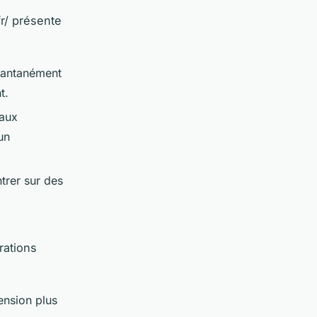
r/ présente
tantanément
t.
 aux
un
trer sur des
rations
nsion plus