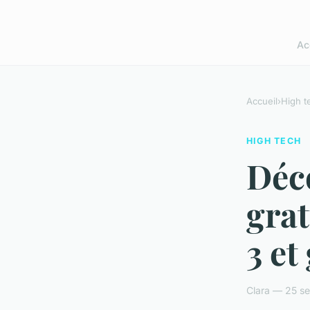
Ac
Accueil
›
High t
HIGH TECH
Déco
grat
3 et
Clara — 25 s