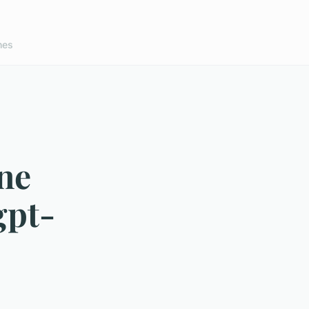
nes
ne
gpt-